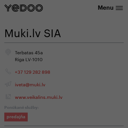
+420 737 279 592
e-shope
Menu
Muki.lv SIA
Terbatas 45a
Riga LV-1010
+37 129 282 898
iveta@muki.lv
www.veikalins.muki.lv
Ponúkané služby:
predajňa