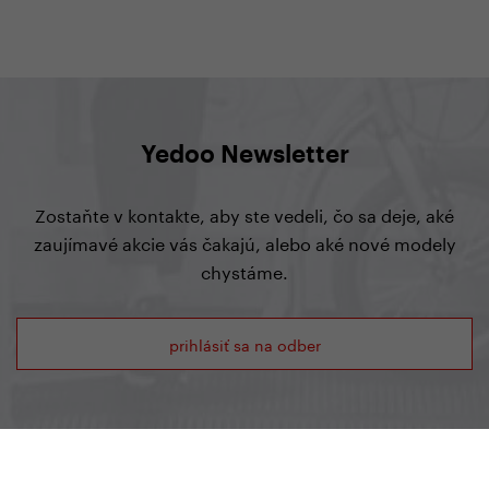
Yedoo Newsletter
Zostaňte v kontakte, aby ste vedeli, čo sa deje, aké
zaujímavé akcie vás čakajú, alebo aké nové modely
chystáme.
prihlásiť sa na odber