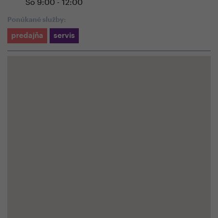
So 9:00 - 12:00
Ponúkané služby:
predajňa
servis