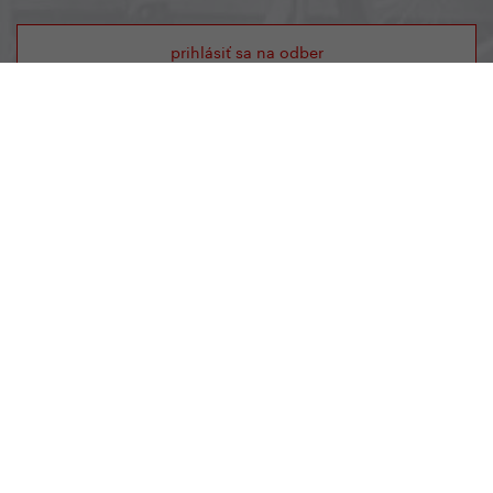
prihlásiť sa na odber
Yedoo
+420 737 279 592
info@yedoo.cz
Sledujte nás na sociálnych sieťach