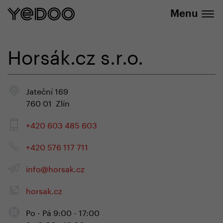
+420 737 279 592
e-shope
Menu
Horsák.cz s.r.o.
Jateční 169
760 01 Zlín
+420 603 485 603
+420 576 117 711
info@horsak.cz
horsak.cz
Po - Pá 9:00 - 17:00