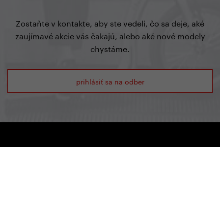
Zostaňte v kontakte, aby ste vedeli, čo sa deje, aké
zaujímavé akcie vás čakajú, alebo aké nové modely
chystáme.
prihlásiť sa na odber
Yedoo
+420 737 279 592
info@yedoo.cz
Sledujte nás na sociálnych sieťach