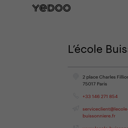
5 rokov záruka na rám iba na našom e
L’école Bui
2 place Charles Fillio
75017 Paris
+33 146 271 854
serviceclient@lecole
buissonniere.fr
www.lecole-buissonn