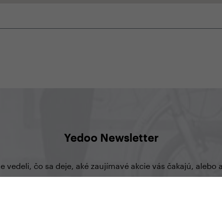
Yedoo Newsletter
te vedeli, čo sa deje, aké zaujímavé akcie vás čakajú, aleb
prihlásiť sa na odber