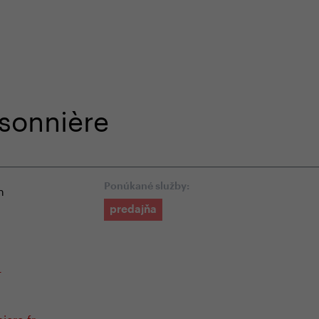
-shope
Odborná zákaznícka starostlivosť
+4
ssonnière
n
Ponúkané služby:
predajňa
-
iere.fr