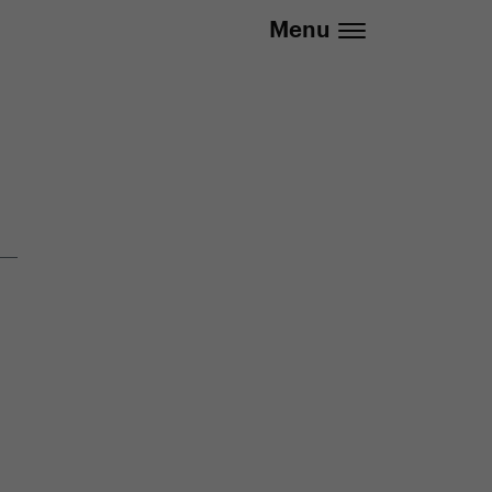
20 737 279 592 (Po-Pá 8:30 - 16:00)
Menu