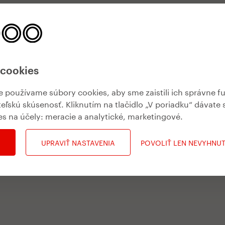
 cookies
používame súbory cookies, aby sme zaistili ich správne f
teľskú skúsenosť. Kliknutím na tlačidlo „V poriadku“ dávate 
es na účely:
meracie a analytické, marketingové
.
UPRAVIŤ NASTAVENIA
POVOLIŤ LEN NEVYHNU