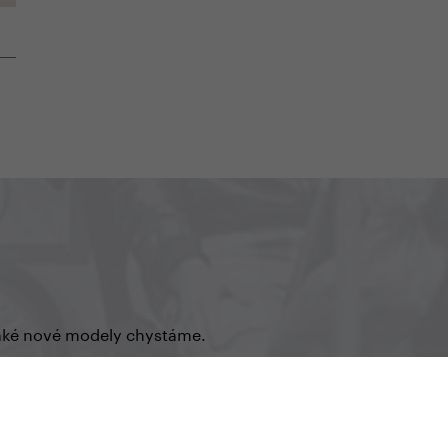
o aké nové modely chystáme.