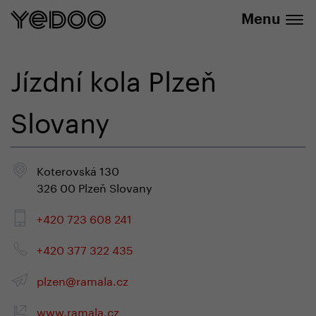
+420 737 279 592
e-shope
Menu
Jízdní kola Plzeň
Slovany
Koterovská 130
326 00 Plzeň Slovany
+420 723 608 241
+420 377 322 435
plzen@ramala.cz
www.ramala.cz