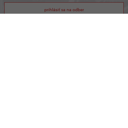
prihlásiť sa na odber
Yedoo
+420 737 279 592
info@yedoo.cz
Sledujte nás na sociálnych sieťach