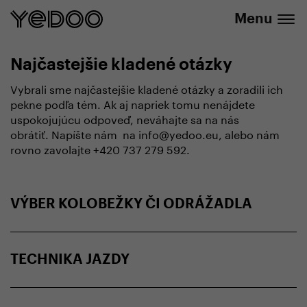
+420 737 279 592
e-shope
Menu
Najčastejšie kladené otázky
Vybrali sme najčastejšie kladené otázky a zoradili ich
pekne podľa tém. Ak aj napriek tomu nenájdete
uspokojujúcu odpoveď, neváhajte sa na nás
obrátiť. Napíšte nám na info@yedoo.eu, alebo nám
rovno zavolajte +420 737 279 592.
VÝBER KOLOBEŽKY ČI ODRÁŽADLA
TECHNIKA JAZDY