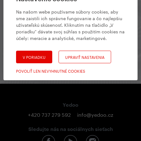
Yedoo Newsletter
Na našom webe používame súbory cookies, aby
sme zaistili ich správne fungovanie a čo najlepšiu
Zostaňte v kontakte, aby ste vedeli, čo sa deje, aké
užívateľskú skúsenosť. Kliknutím na tlačidlo „V
zaujímavé akcie vás čakajú, alebo aké nové modely
poriadku“ dávate svoj súhlas s použitím cookies na
chystáme.
účely:
meracie a analytické, marketingové
.
V PORIADKU
UPRAVIŤ NASTAVENIA
prihlásiť sa na odber
POVOLIŤ LEN NEVYHNUTNÉ COOKIES
Yedoo
+420 737 279 592
info@yedoo.cz
Sledujte nás na sociálnych sieťach