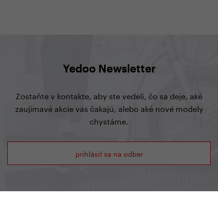
Yedoo Newsletter
Zostaňte v kontakte, aby ste vedeli, čo sa deje, aké
zaujímavé akcie vás čakajú, alebo aké nové modely
chystáme.
prihlásiť sa na odber