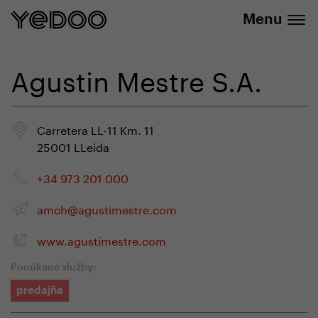
+420 737 279 592
e-shope
Menu
Agustin Mestre S.A.
Carretera LL-11 Km. 11
25001 LLeida
+34 973 201 000
amch@agustimestre.com
www.agustimestre.com
Ponúkané služby:
predajňa