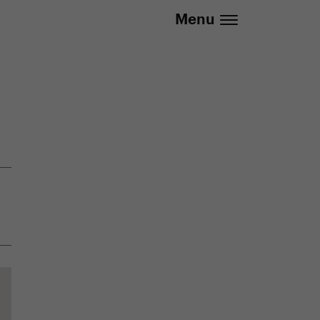
20 737 279 592 (Po-Pá 8:30 - 16:00)
Menu