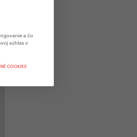
ungovanie a čo
svoj súhlas s
TNÉ COOKIES