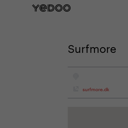
5 rokov záruka na rám iba na našom e
Surfmore
surfmore.dk