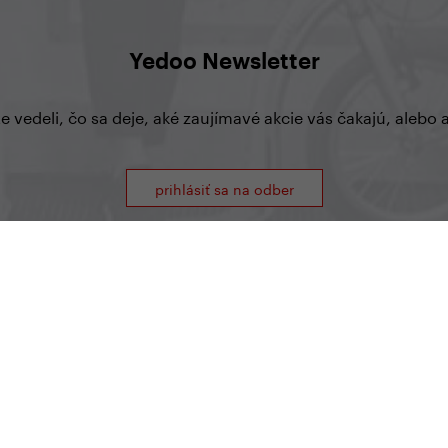
Yedoo Newsletter
te vedeli, čo sa deje, aké zaujímavé akcie vás čakajú, aleb
prihlásiť sa na odber
Yedoo
+420 737 279 592
|
info@yedoo.cz