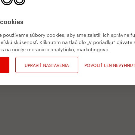
 cookies
používame súbory cookies, aby sme zaistili ich správne f
teľskú skúsenosť. Kliknutím na tlačidlo „V poriadku“ dávate 
es na účely:
meracie a analytické, marketingové
.
UPRAVIŤ NASTAVENIA
POVOLIŤ LEN NEVYHNU