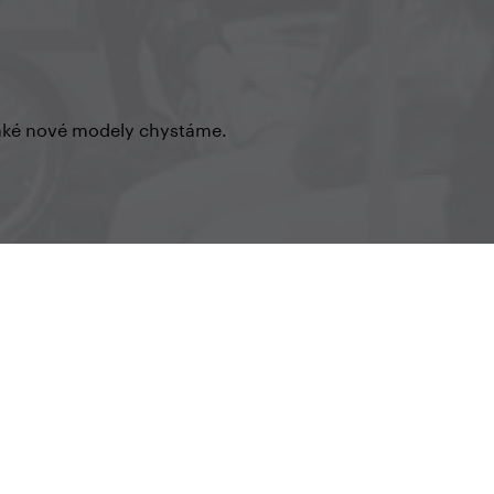
o aké nové modely chystáme.