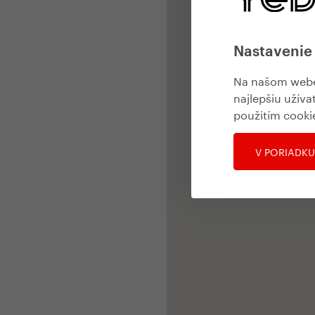
Nastavenie
Na našom webe 
najlepšiu užíva
použitím cooki
V PORIADKU