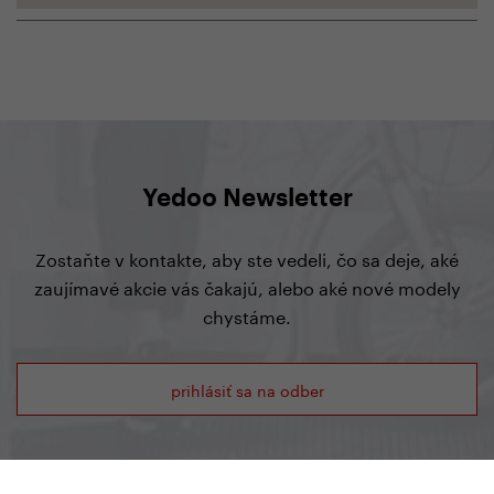
Yedoo Newsletter
Zostaňte v kontakte, aby ste vedeli, čo sa deje, aké
zaujímavé akcie vás čakajú, alebo aké nové modely
chystáme.
prihlásiť sa na odber