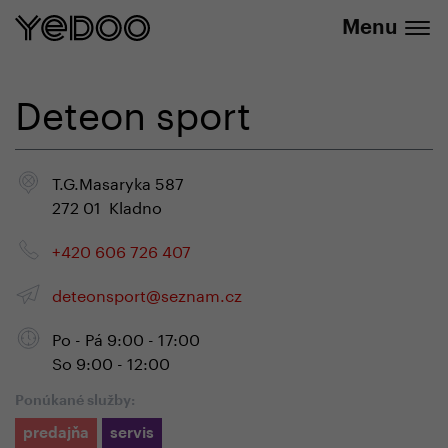
+420 737 279 592
e-shope
Menu
Deteon sport
T.G.Masaryka 587
272 01 Kladno
+420 606 726 407
deteonsport@seznam.cz
Po - Pá 9:00 - 17:00
So 9:00 - 12:00
Ponúkané služby:
predajňa
servis