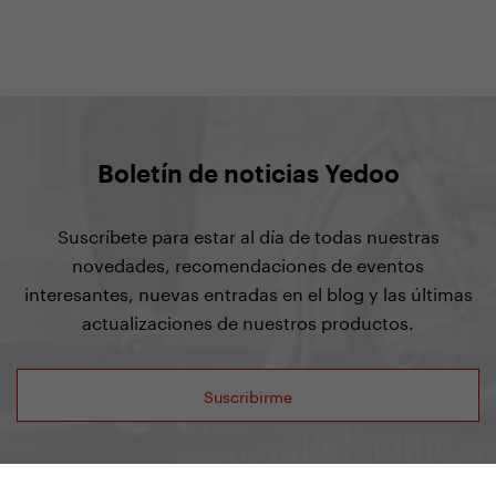
Boletín de noticias Yedoo
Suscríbete para estar al día de todas nuestras
novedades, recomendaciones de eventos
interesantes, nuevas entradas en el blog y las últimas
actualizaciones de nuestros productos.
Suscribirme