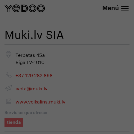
info@yedoo.eu
nuestra tienda online
Menú
Muki.lv SIA
Terbatas 45a
Riga LV-1010
+37 129 282 898
iveta@muki.lv
www.veikalins.muki.lv
Servicios que ofrece:
tienda