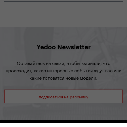
Yedoo Newsletter
Оставайтесь на связи, чтобы вы знали, что
происходит, какие интересные события ждут вас или
какие готовятся новые модели.
подписаться на рассылку