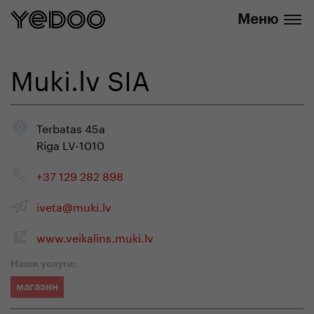
info@yedoo.eu
нашем интернет-магазине
Меню
Muki.lv SIA
Terbatas 45a
Riga LV-1010
+37 129 282 898
iveta@muki.lv
www.veikalins.muki.lv
Наши услуги:
магазин