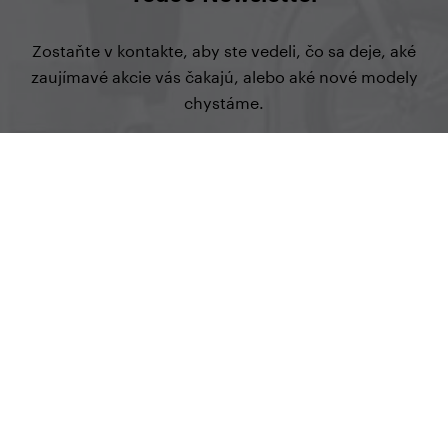
Zostaňte v kontakte, aby ste vedeli, čo sa deje, aké
zaujímavé akcie vás čakajú, alebo aké nové modely
chystáme.
prihlásiť sa na odber
Yedoo
+420 737 279 592
info@yedoo.cz
Sledujte nás na sociálnych sieťach