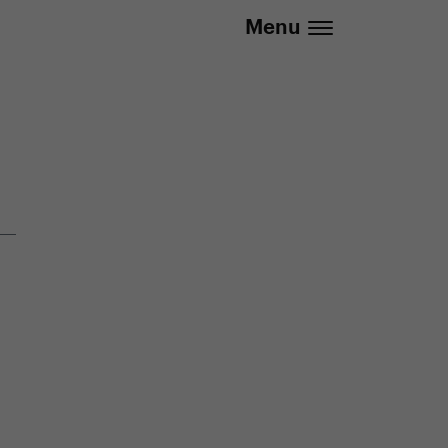
20 737 279 592 (Po-Pá 8:30 - 16:00)
Menu