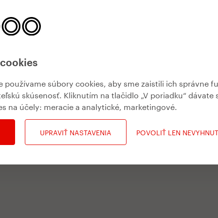
 cookies
používame súbory cookies, aby sme zaistili ich správne f
teľskú skúsenosť. Kliknutím na tlačidlo „V poriadku“ dávate 
es na účely:
meracie a analytické, marketingové
.
UPRAVIŤ NASTAVENIA
POVOLIŤ LEN NEVYHNU