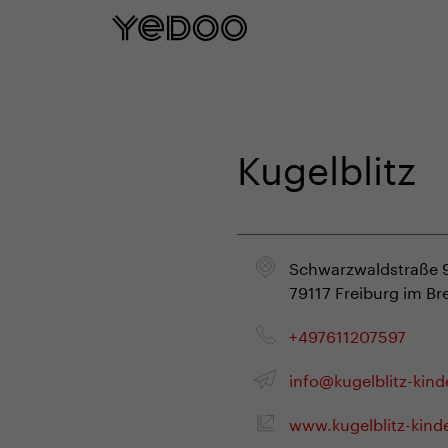
5 rokov záruka na rám iba na našom e
Kugelblitz
Schwarzwaldstraße 
79117 Freiburg im Br
+497611207597
info@kugelblitz-kind
www.kugelblitz-kind