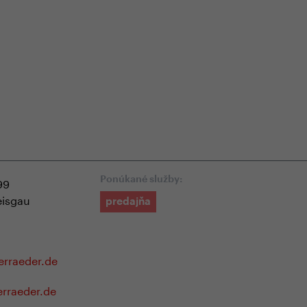
-shope
Odborná zákaznícka starostlivosť
+4
99
Ponúkané služby:
eisgau
predajňa
erraeder.de
erraeder.de