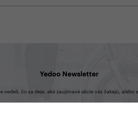
Yedoo Newsletter
te vedeli, čo sa deje, aké zaujímavé akcie vás čakajú, aleb
prihlásiť sa na odber