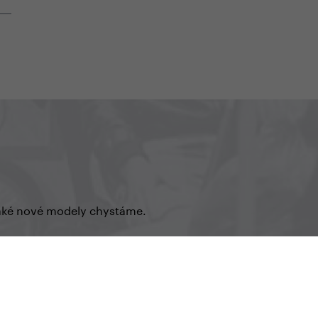
o aké nové modely chystáme.