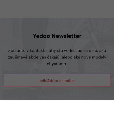
Yedoo Newsletter
Zostaňte v kontakte, aby ste vedeli, čo sa deje, aké
zaujímavé akcie vás čakajú, alebo aké nové modely
chystáme.
prihlásiť sa na odber