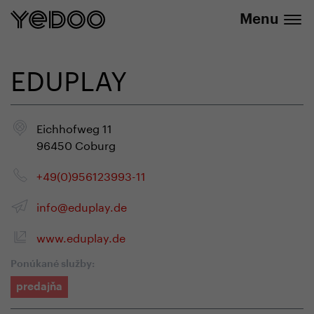
+420 737 279 592
e-shope
Menu
EDUPLAY
Eichhofweg 11
96450 Coburg
+49(0)956123993-11
info@eduplay.de
www.eduplay.de
Ponúkané služby:
predajňa