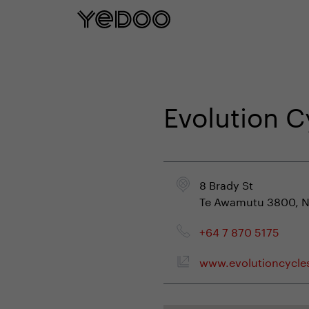
5 rokov záruka na rám iba na našom e
Evolution 
8 Brady St
Te Awamutu 3800, N
+64 7 870 5175
www.evolutioncycle