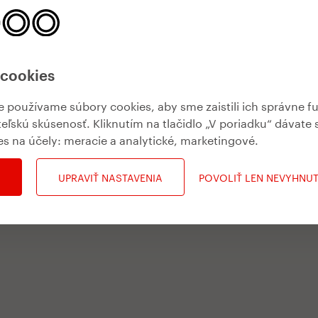
 cookies
používame súbory cookies, aby sme zaistili ich správne f
teľskú skúsenosť. Kliknutím na tlačidlo „V poriadku“ dávate 
es na účely:
meracie a analytické, marketingové
.
UPRAVIŤ NASTAVENIA
POVOLIŤ LEN NEVYHNU