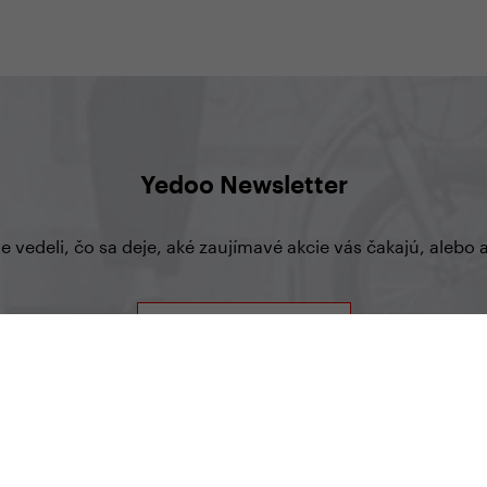
Yedoo Newsletter
te vedeli, čo sa deje, aké zaujímavé akcie vás čakajú, aleb
prihlásiť sa na odber