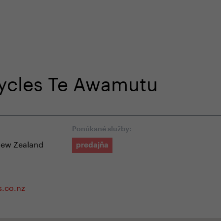
-shope
Odborná zákaznícka starostlivosť
+4
Cycles Te Awamutu
Ponúkané služby:
ew Zealand
predajňa
s.co.nz