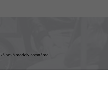
o aké nové modely chystáme.