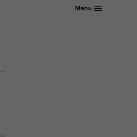
20 737 279 592 (Po-Pá 8:30 - 16:00)
Menu