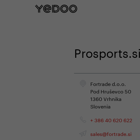
5 rokov záruka na rám iba na našom e
Prosports.s
Fortrade d.o.o.
Pod Hruševco 50
1360 Vrhnika
Slovenia
+ 386 40 620 622
sales@fortrade.si