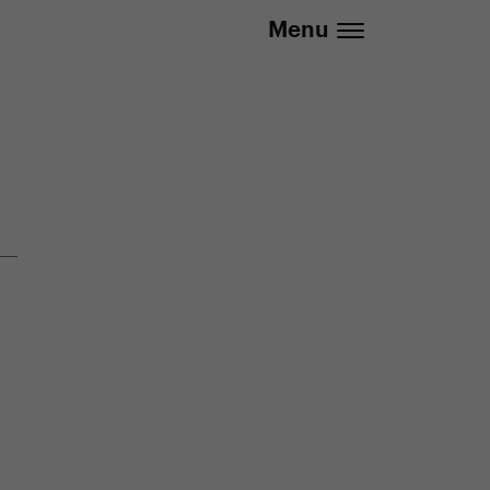
20 737 279 592 (Po-Pá 8:30 - 16:00)
Menu