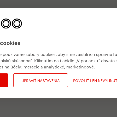
 cookies
používame súbory cookies, aby sme zaistili ich správne f
teľskú skúsenosť. Kliknutím na tlačidlo „V poriadku“ dávate 
es na účely:
meracie a analytické, marketingové
.
UPRAVIŤ NASTAVENIA
POVOLIŤ LEN NEVYHNU