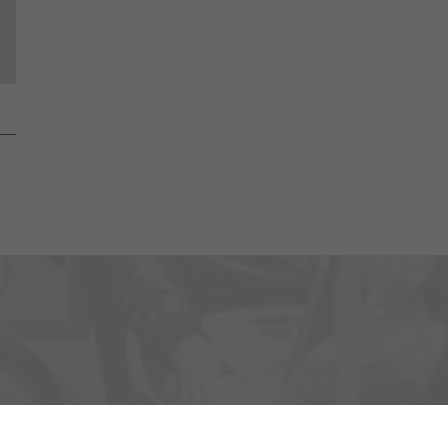
o aké nové modely chystáme.