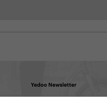
Yedoo Newsletter
te vedeli, čo sa deje, aké zaujímavé akcie vás čakajú, aleb