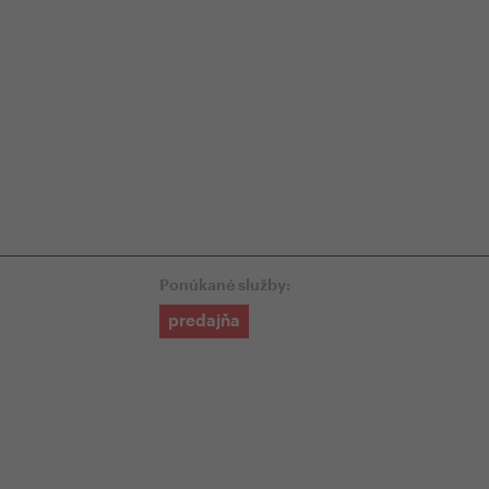
-shope
Odborná zákaznícka starostlivosť
+4
i
Ponúkané služby:
predajňa