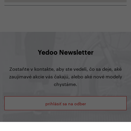
Yedoo Newsletter
Zostaňte v kontakte, aby ste vedeli, čo sa deje, aké
zaujímavé akcie vás čakajú, alebo aké nové modely
chystáme.
prihlásiť sa na odber