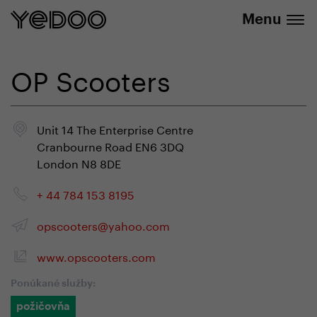
+420 737 279 592
e-shope
Menu
OP Scooters
Unit 14 The Enterprise Centre
Cranbourne Road EN6 3DQ
London N8 8DE
+ 44 784 153 8195
opscooters@yahoo.com
www.opscooters.com
Ponúkané služby:
požičovňa