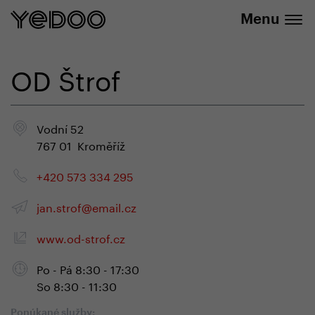
+420 737 279 592
e-shope
Menu
OD Štrof
Vodní 52
767 01 Kroměříž
+420 573 334 295
jan.strof@email.cz
www.od-strof.cz
Po - Pá 8:30 - 17:30
So 8:30 - 11:30
Ponúkané služby: