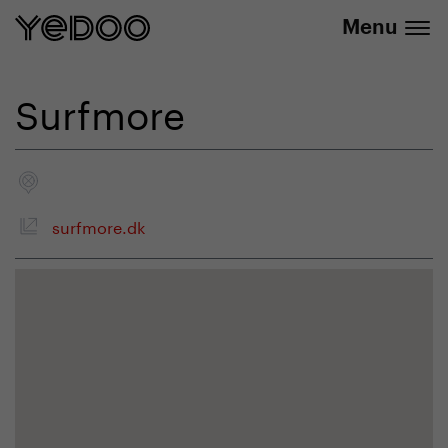
+420 737 279 592
e-shope
Menu
Surfmore
surfmore.dk