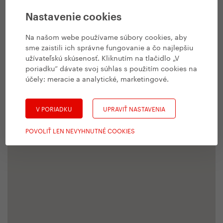
Nastavenie cookies
Na našom webe používame súbory cookies, aby
sme zaistili ich správne fungovanie a čo najlepšiu
užívateľskú skúsenosť. Kliknutím na tlačidlo „V
poriadku“ dávate svoj súhlas s použitím cookies na
účely:
meracie a analytické, marketingové
.
V PORIADKU
UPRAVIŤ NASTAVENIA
POVOLIŤ LEN NEVYHNUTNÉ COOKIES