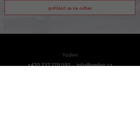
prihlásiť sa na odber
Yedoo
+420 737 279 592
info@yedoo.cz
Sledujte nás na sociálnych sieťach