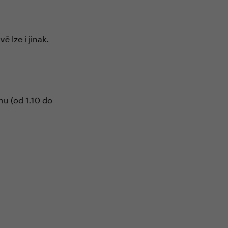
ě lze i jinak.
u (od 1.10 do