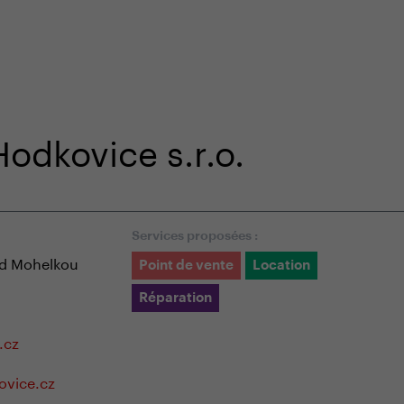
niquement sur notre e-shop
Service client spécialisé
odkovice s.r.o.
Services proposées :
d Mohelkou
Point de vente
Location
Réparation
.cz
vice.cz