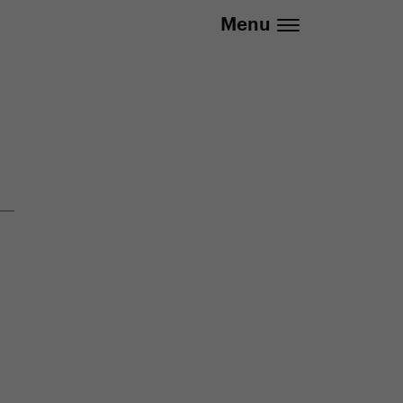
info@yedoo.eu
Menu