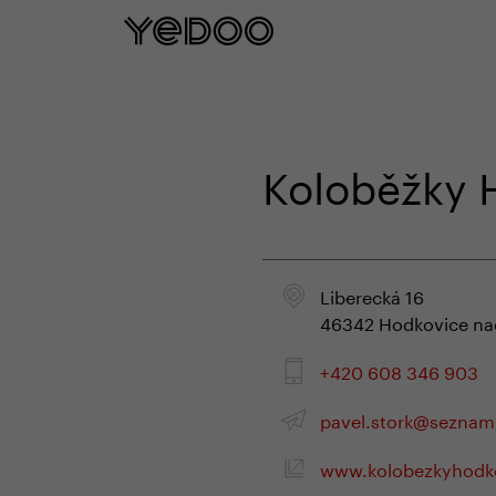
Garantie cadre de 5 ans u
Koloběžky H
Liberecká 16
46342 Hodkovice na
+420 608 346 903
pavel.stork@seznam
www.kolobezkyhodko