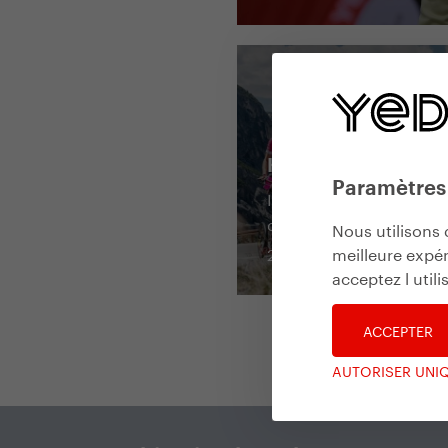
Kick Italy
Paramètres
Ils ont conquis le Tour
d’Italie en trottinette
Nous utilisons 
meilleure expér
2017
acceptez l util
ACCEPTER
AUTORISER UNI