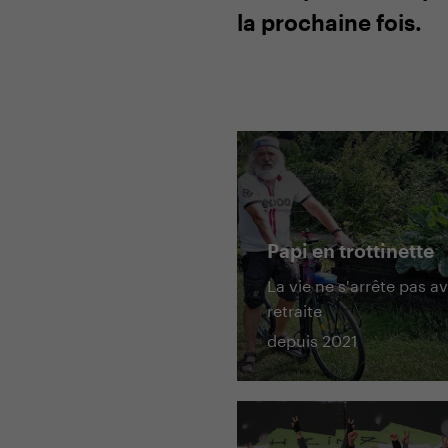
la prochaine fois.
Papi en trottinette
La vie ne s'arrête pas av
retraite
depuis 2021