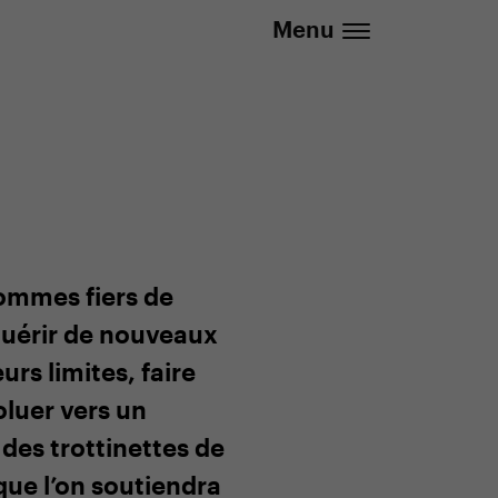
info@yedoo.eu
Menu
sommes fiers de
quérir de nouveaux
rs limites, faire
oluer vers un
 des trottinettes de
que l’on soutiendra