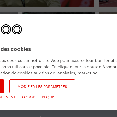
Kick France
 des cookies
Fest
Ils ont vaincu le Tour de
France en trottinette
Louez
des cookies sur notre site Web pour assurer leur bon fonct
ience utilisateur possible. En cliquant sur le bouton Accept
2013
depu
isation de cookies aux fins de:
analytics, marketing
.
MODIFIER LES PARAMÈTRES
QUEMENT LES COOKIES REQUIS