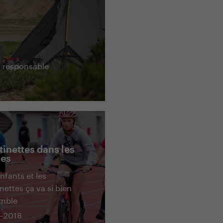
t responsable
tinettes dans les
les
nfants et les
inettes ça va si bien
mble
–2018