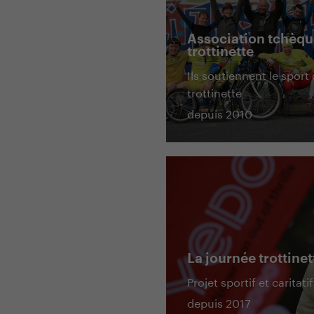
Association tchèqu
trottinette
Ils soutiennent le sport
trottinette
depuis 2010
La journée trottinet
Projet sportif et carita
depuis 2017