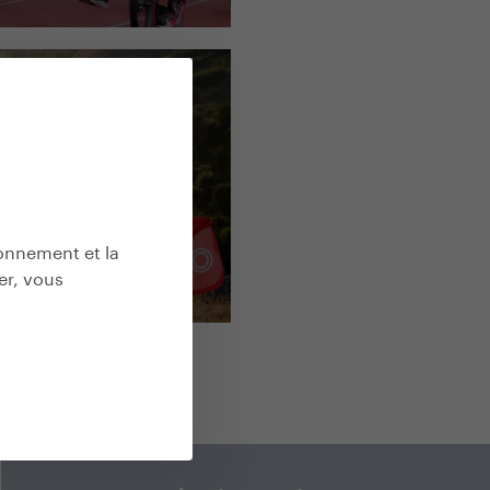
ival Banát
 une trottinette
ionnement et la
er, vous
is 2017