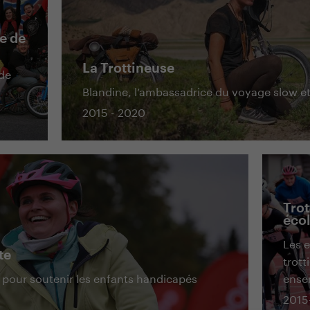
e de
La Trottineuse
 de
Blandine, l’ambassadrice du voyage slow e
2015 - 2020
Trot
éco
Les e
te
trott
tif pour soutenir les enfants handicapés
ense
2015