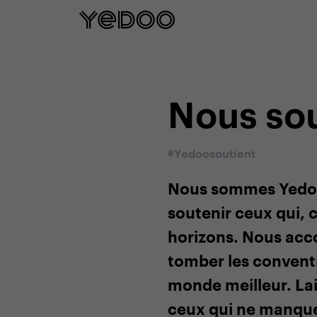
Garantie cadre de 5 ans u
Nous so
#Yedoosoutient
Nous sommes Yedoo, 
soutenir ceux qui,
horizons. Nous acco
tomber les conventi
monde meilleur. Lais
ceux qui ne manquen