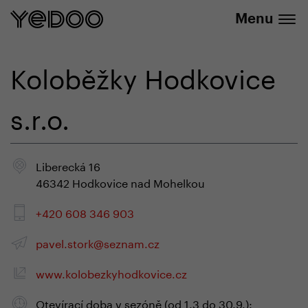
info@yedoo.eu
E-Shop
Menu
Koloběžky Hodkovice
s.r.o.
Liberecká 16
46342 Hodkovice nad Mohelkou
+420 608 346 903
pavel.stork@seznam.cz
www.kolobezkyhodkovice.cz
Otevírací doba v sezóně (od 1.3 do 30.9.):