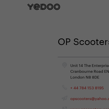
Garantie cadre de 5 ans u
OP Scooter
Unit 14 The Enterpri
Cranbourne Road E
London N8 8DE
+ 44 784 153 8195
opscooters@yahoo
www.opscooters.co