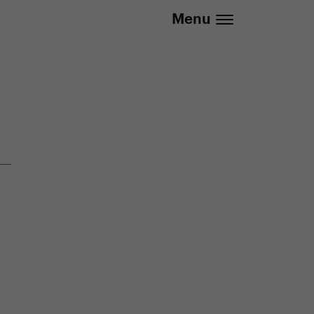
info@yedoo.eu
Menu