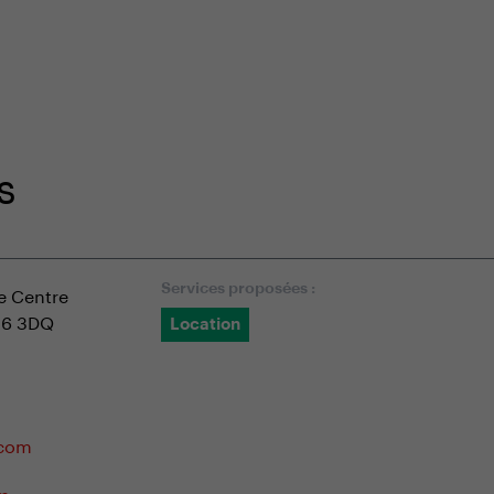
niquement sur notre e-shop
Service client spécialisé
s
se Centre
Services proposées :
N6 3DQ
Location
.com
m