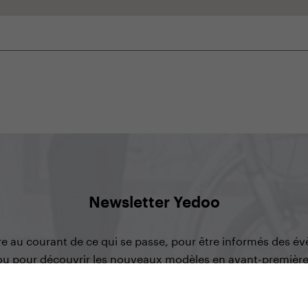
Newsletter Yedoo
re au courant de ce qui se passe, pour être informés des é
ou pour découvrir les nouveaux modèles en avant-première
s’inscrire à la newsletter