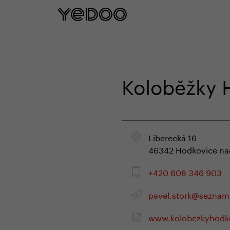
5 let záruka na rám p
Koloběžky H
Liberecká 16
46342 Hodkovice na
+420 608 346 903
pavel.stork@seznam
www.kolobezkyhodko