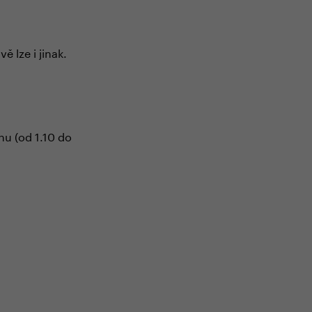
ě lze i jinak.
u (od 1.10 do