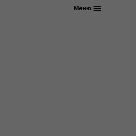
info@yedoo.eu
Меню