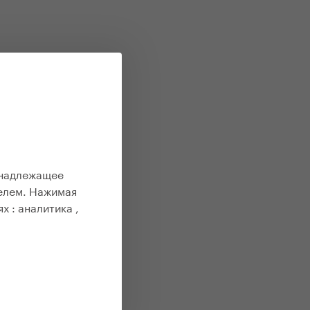
 надлежащее
елем. Нажимая
ях :
аналитика ,