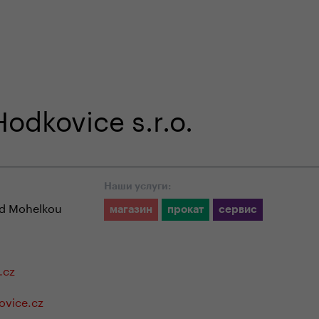
ouze na našem e-shopu
odborná zákaznická péče
odkovice s.r.o.
Наши услуги:
d Mohelkou
магазин
прокат
сервис
.cz
vice.cz