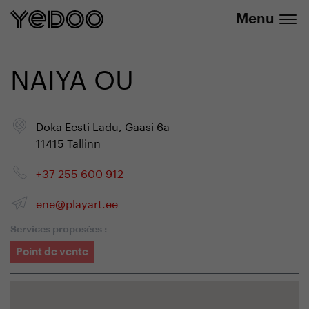
info@yedoo.eu
uniquement dans notre e-boutique
Menu
NAIYA OU
Doka Eesti Ladu, Gaasi 6a
11415 Tallinn
+37 255 600 912
ene@playart.ee
Services proposées :
Point de vente