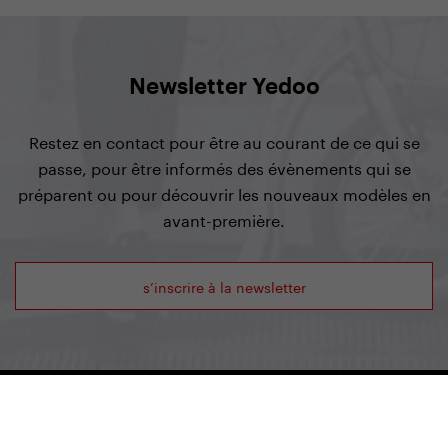
Newsletter Yedoo
Restez en contact pour être au courant de ce qui se
passe, pour être informés des évènements qui se
préparent ou pour découvrir les nouveaux modèles en
avant-première.
s’inscrire à la newsletter
Yedoo