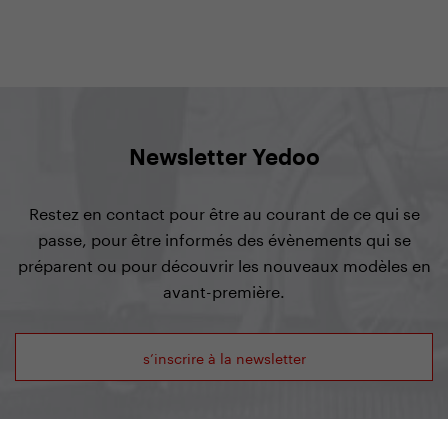
Newsletter Yedoo
Restez en contact pour être au courant de ce qui se
passe, pour être informés des évènements qui se
préparent ou pour découvrir les nouveaux modèles en
avant-première.
s’inscrire à la newsletter