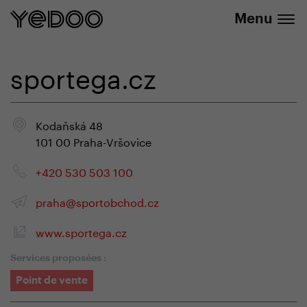
info@yedoo.eu
uniquement dans notre e-boutique
Menu
sportega.cz
Kodaňská 48
101 00 Praha-Vršovice
+420 530 503 100
praha@sportobchod.cz
www.sportega.cz
Services proposées :
Point de vente