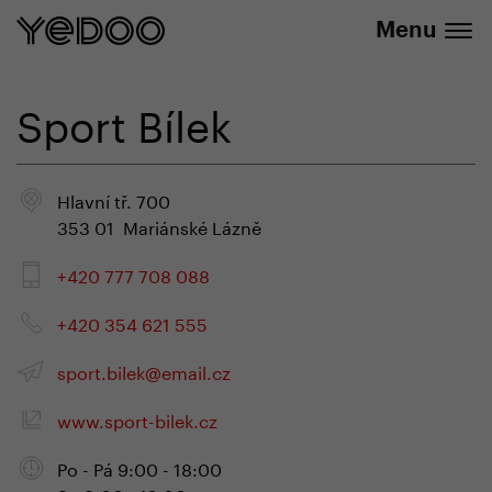
info@yedoo.eu
uniquement dans notre e-boutique
Menu
Sport Bílek
Hlavní tř. 700
353 01 Mariánské Lázně
+420 777 708 088
+420 354 621 555
sport.bilek@email.cz
www.sport-bilek.cz
Po - Pá 9:00 - 18:00