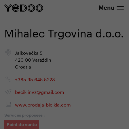
info@yedoo.eu
uniquement dans notre e-boutique
Menu
Mihalec Trgovina d.o.o.
Jalkovečka 5
420 00 Varaždin
Croatia
+385 95 645 5223
beciklinvz@gmail.com
www.prodaja-bicikla.com
Services proposées :
Point de vente