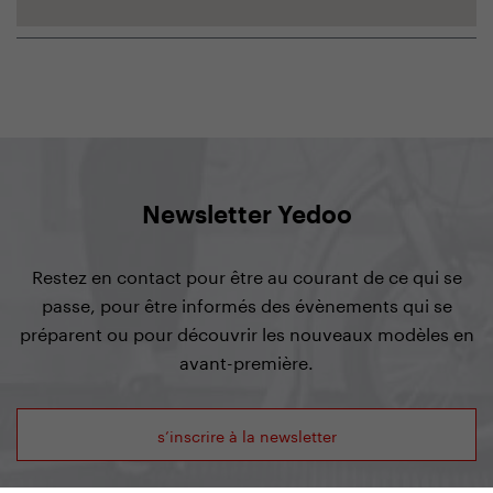
Newsletter Yedoo
Restez en contact pour être au courant de ce qui se
passe, pour être informés des évènements qui se
préparent ou pour découvrir les nouveaux modèles en
avant-première.
s’inscrire à la newsletter