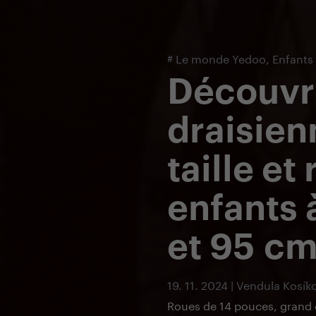
Blog sur les trottinettes et draisiennes
#
Le monde Yedoo
,
Enfants
Découvr
draisien
taille et
enfants 
et 95 c
19. 11. 2024 | Vendula Kosík
Roues de 14 pouces, grand c