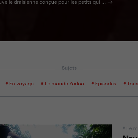
uvelle draisienne conçue pour les petits qui ...
Sujets
# En voyage
# Le monde Yedoo
# Episodes
# Tous
#
Le m