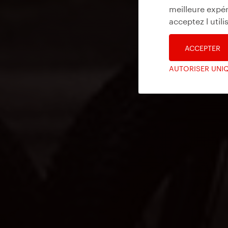
meilleure expér
acceptez l util
ACCEPTER
AUTORISER UNI