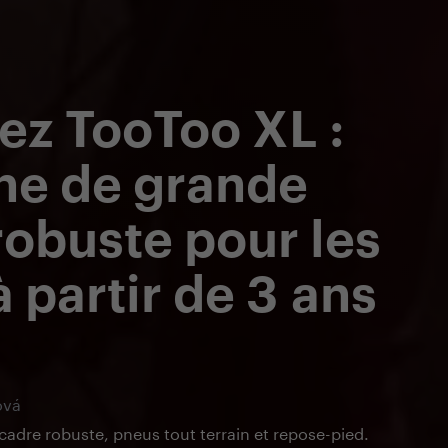
ez TooToo XL :
ne de grande
 robuste pour les
à partir de 3 ans
m
ová
adre robuste, pneus tout terrain et repose-pied.