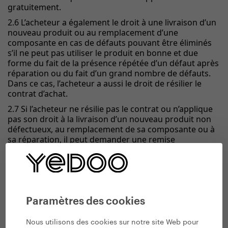
gratuitement.
2.6 L’acheteur a également le droit à une livraison d’un
nouveau produit ou au remplacement d’une
composante en cas de défauts pouvant être éliminés
s’il ne peut pas utiliser le produit en bonne et due
forme du fait de la présence répétée d’un défaut après
réparation ou du fait d’un grand nombre de défauts.
Dans ce cas, l’acheteur a aussi le droit de résilier le
contrat d’achat.
2.7 Si l’acheteur ne résilie pas le contrat ou n’applique
pas son droit à la livraison d’un nouveau produit non
défectueux, au remplacement de sa composante ou à
sa réparation, il peut demander une remise
proportionnelle au prix d’achat. L’acheteur a le droit à
une remise adaptée sur le prix d’achat également si le
vendeur ne peut pas lui livrer un nouveau produit non
défectueux, remplacer sa composante ou réparer le
produit, ainsi que dans le cas où le vendeur ne procède
pas à une correction de la situation dans un délai
Paramètres des cookies
adapté ou si une correction de la situation cause des
problèmes considérables à l’acheteur.
Nous utilisons des cookies sur notre site Web pour