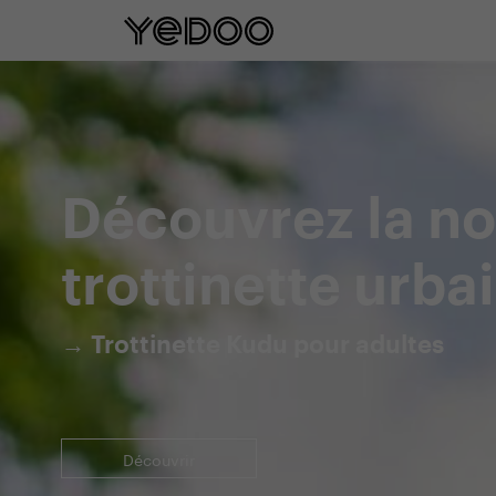
Garantie cadre de 5 ans u
Découvrez la no
trottinette urba
→ Trottinette Kudu pour adultes
Découvrir