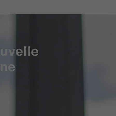
niquement sur notre e-shop
Service client spécialisé
uvelle
ine