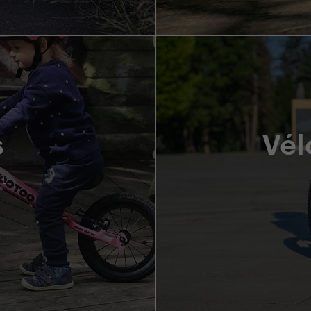
s
Vél
t.