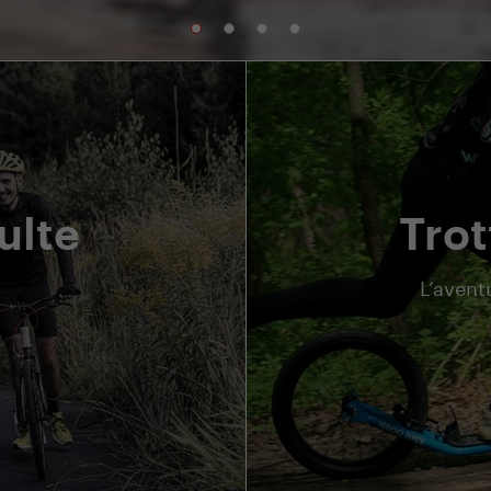
ulte
Trot
.
L’avent