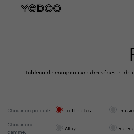
Garantie cadre de 5 ans uniquement sur n
Tableau de comparaison des séries et des 
Choisir un produit
:
Trottinettes
Draisi
Choisir une
Alloy
RunRu
gamme: