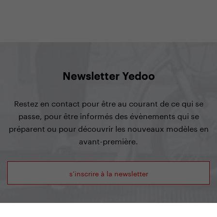
Newsletter Yedoo
Restez en contact pour être au courant de ce qui se
passe, pour être informés des évènements qui se
préparent ou pour découvrir les nouveaux modèles en
avant-première.
s’inscrire à la newsletter