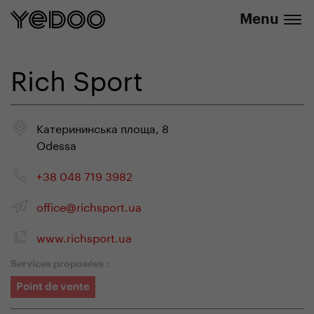
info@yedoo.eu
uniquement dans notre e-boutique
Menu
Rich Sport
Катерининська площа, 8
Odessa
+38 048 719 3982
office@richsport.ua
www.richsport.ua
Services proposées :
Point de vente