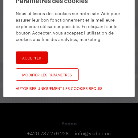
Paramètres des cookies
Nous utilisons des cookies sur notre site Web pour
Newsletter Yedoo
assurer leur bon fonctionnement et la meilleure
expérience utilisateur possible. En cliquant sur le
Restez en contact pour être au courant de ce qui se
bouton Accepter, vous acceptez l utilisation de
cookies aux fins de:
analytics, marketing
.
passe, pour être informés des évènements qui se
préparent ou pour découvrir les nouveaux modèles en
avant-première.
ACCEPTER
MODIFIER LES PARAMÈTRES
s’inscrire à la newsletter
AUTORISER UNIQUEMENT LES COOKIES REQUIS
Yedoo
+420 737 279 228
info@yedoo.eu