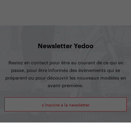
Newsletter Yedoo
Restez en contact pour être au courant de ce qui se
passe, pour être informés des évènements qui se
préparent ou pour découvrir les nouveaux modèles en
avant-première.
s’inscrire à la newsletter