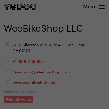
info@yedoo.eu
uniquement dans notre e-boutique
Menu
WeeBikeShop LLC
7919 Silverton Ave Suite 406 San Diego
CA 92126
+1 (858) 265-9975
Questions@WeeBikeShop.com
www.weebikeshop.com
Services proposées :
Point de vente