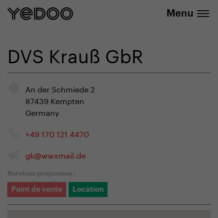
info@yedoo.eu
uniquement dans notre e-boutique
Menu
DVS Krauß GbR
An der Schmiede 2
87439 Kempten
Germany
+49 170 121 4470
gk@wwxmail.de
Services proposées :
Point de vente
Location