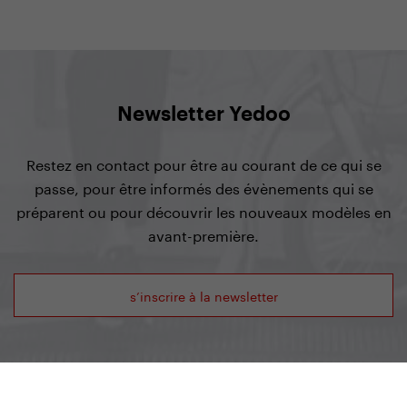
Newsletter Yedoo
Restez en contact pour être au courant de ce qui se
passe, pour être informés des évènements qui se
préparent ou pour découvrir les nouveaux modèles en
avant-première.
s’inscrire à la newsletter