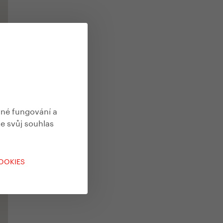
vné fungování a
te svůj souhlas
COOKIES