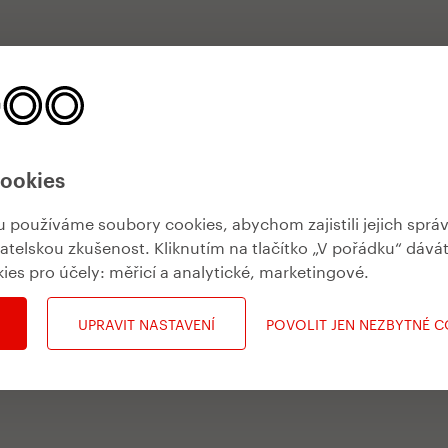
cookies
používáme soubory cookies, abychom zajistili jejich sprá
vatelskou zkušenost. Kliknutím na tlačítko „V pořádku“ dává
kies pro účely:
měřicí a analytické, marketingové
.
UPRAVIT NASTAVENÍ
POVOLIT JEN NEZBYTNÉ 