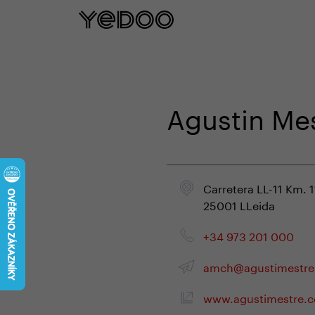
5 let záruka na rám pouze na naš
Agustin Mes
Carretera LL-11 Km. 1
25001 LLeida
+34 973 201 000
amch@agustimestr
www.agustimestre.