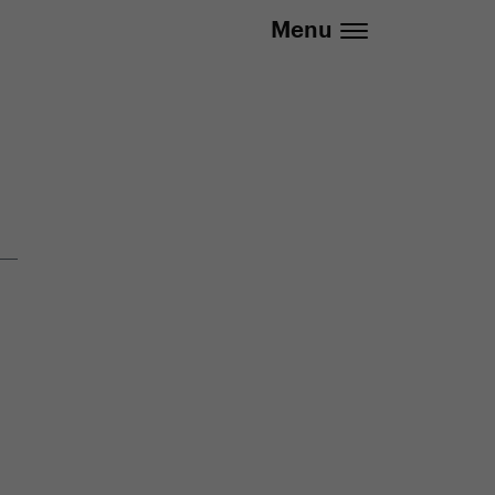
737 279 592 (Po-Pá 8:30 - 16:00)
Menu