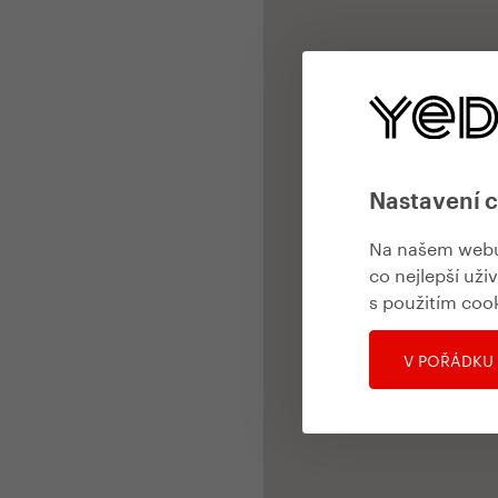
Nastavení 
Na našem webu 
co nejlepší uži
s použitím coo
V POŘÁDKU