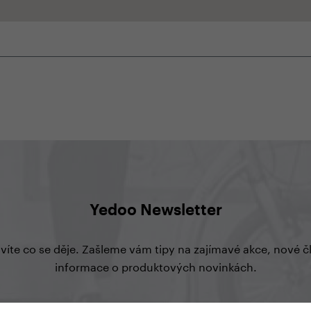
Yedoo Newsletter
 víte co se děje. Zašleme vám tipy na zajímavé akce, nové 
informace o produktových novinkách.