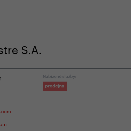
em e-shopu
odborná zákaznická péče
+420 
tre S.A.
1
Nabízené služby:
prodejna
e.com
com