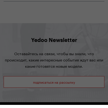
Yedoo Newsletter
Оставайтесь на связи, чтобы вы знали, что
происходит, какие интересные события ждут вас или
какие готовятся новые модели.
подписаться на рассылку