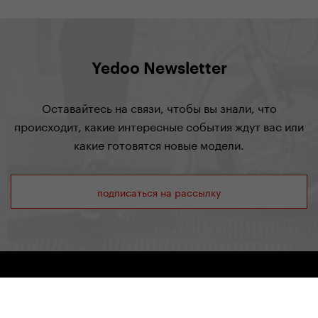
Yedoo Newsletter
Оставайтесь на связи, чтобы вы знали, что
происходит, какие интересные события ждут вас или
какие готовятся новые модели.
подписаться на рассылку
Yedoo