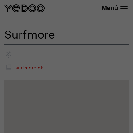
info@yedoo.eu
nuestra tienda online
Menú
Surfmore
surfmore.dk