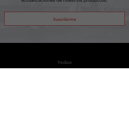
Suscribirme
Yedoo
+420 737 279 228
info@yedoo.eu
Síguenos en redes sociales