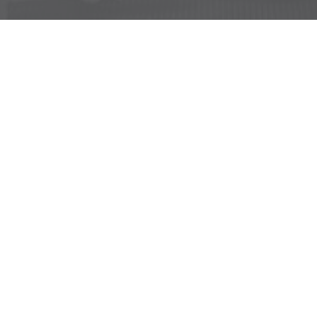
Yedoo
+49 781 95633007
info@yedoo.eu
Folgen Sie uns auf den sozialen Netzwerken
Schutz personenbezogener Daten