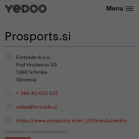
info@yedoo.eu
E-Shop
Menu
Prosports.si
Fortrade d.o.o.
Pod Hruševco 50
1360 Vrhnika
Slovenia
+ 386 40 620 622
sales@fortrade.si
https://www.prosports.si/en_US/brands/yedoo
Angebotene Dienstleistungen