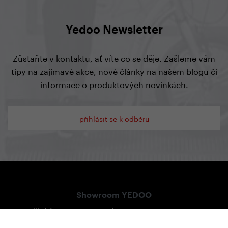
Yedoo Newsletter
Zůstaňte v kontaktu, ať víte co se děje. Zašleme vám
tipy na zajímavé akce, nové články na našem blogu či
informace o produktových novinkách.
přihlásit se k odběru
Showroom YEDOO
Radlická 80, 150 00 Praha 5
+420 737 279 592
info@yedoo.cz
Po - Pá 8:30 - 16:00