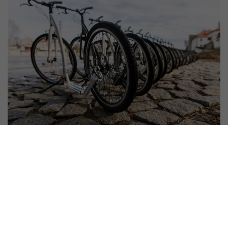
Ausflugstipp
An der Elbe entlang fahren Sie gemütlich von Brandýs bis
nach Kostelce nad Labem, oder, wenn Sie flussaufwärts
fahren, bis Lázně Toušeň. Liebhaber des leichten Geländes
können in die umgebenden Wälder aufbrechen, etwa auf dem
Rudolf-Lehrpfad.
Für diejenigen, die mit dem Tretrollerfahren erst anfangen,