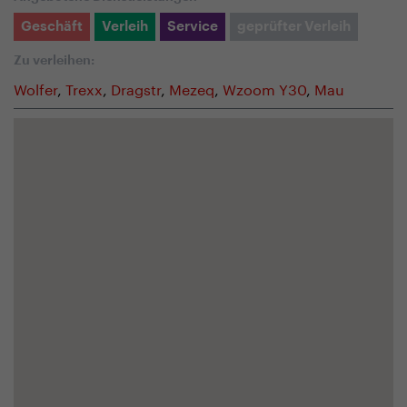
Geschäft
Verleih
Service
geprüfter Verleih
Zu verleihen:
Wolfer
,
Trexx
,
Dragstr
,
Mezeq
,
Wzoom Y30
,
Mau