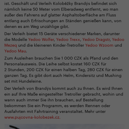
ist. Geschäft und Verleih Koloběžky Brandýs befindet sich
nämlich keine 50 Meter vom Elberadweg entfernt, wo man
außer des Fahrens auf glatter Asphaltoberfläche am Fluss
entlang auch Erfrischungen an Ständen genießen kann, von
denen es am Weg unzählige gibt.
Der Verleih bietet 15 Geräte verschiedener Marken, darunter
die Modelle
Yedoo Wolfer
,
Yedoo Trexx
,
Yedoo Dragstr
,
Yedoo
Mezeq
und die kleineren Kinder-Tretroller
Yedoo Wzoom
und
Yedoo Mau
.
Zum Ausleihen brauchen Sie 1 000 CZK als Pfand und den
Personalausweis. Die Leihe selbst kostet 160 CZK für
2 Stunden, 200 CZK für einen halben Tag, 280 CZK für einen
ganzen Tag. Es gibt dort auch Helm, Kindersitz und Mushing
set mit Hundeleine.
Der Verleih von Brandýs kommt auch zu Ihnen. Es wird Ihnen
ein auf Ihre Maße eingestellter Tretroller gebracht, wohin und
wann auch immer Sie ihn brauchen, auf Bestellung
bekommen Sie ein Programm, es werden Rennen oder
Ausfahrten mit Fahrtraining veranstaltet. Mehr unter
www.pujcovna-kolobezek.cz.