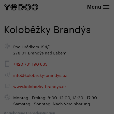
info@yedoo.eu
E-Shop
Menu
Koloběžky Brandýs
Pod Hrádkem 194/1
278 01 Brandýs nad Labem
+420 731 190 663
info@kolobezky-brandys.cz
www.kolobezky-brandys.cz
Montag - Freitag: 8:00−12:00, 13:30 −17:30
Samstag - Sonntag: Nach Vereinbarung
Angebotene Dienstleistungen