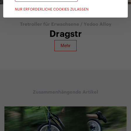
NUR ERFORDERLICHE COOKIES ZULASSEN
Tretroller für Erwachsene
/
Yedoo Alloy
Dragstr
Zusammenhängende Artikel