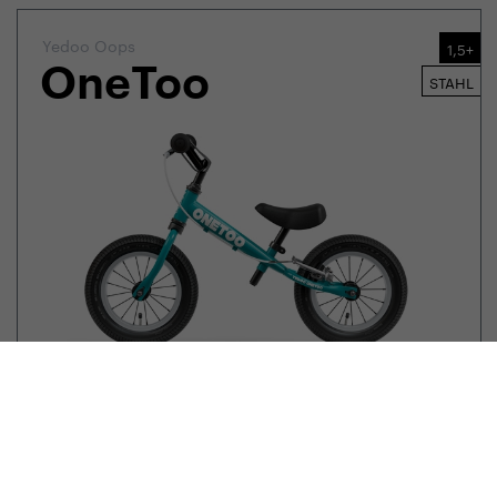
Yedoo Oops
1,5+
OneToo
STAHL
99,90
EUR