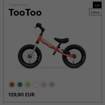
Yedoo Oops
1,5+
TooToo
STAHL
129,90
EUR