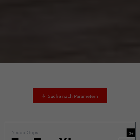
Suche nach Parametern
Yedoo Oops
3+