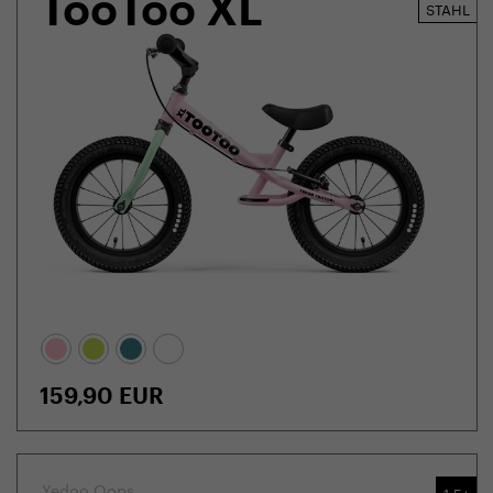
TooToo XL
STAHL
159,90
EUR
Yedoo Oops
1,5+