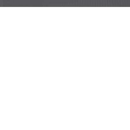
Yedoo
+49 781 95633007
info@yedoo.eu
Folgen Sie uns auf den sozialen Netzwerken
Schutz personenbezogener Daten