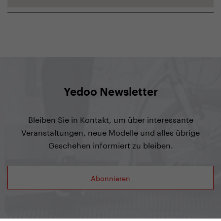
Yedoo Newsletter
Bleiben Sie in Kontakt, um über interessante
Veranstaltungen, neue Modelle und alles übrige
Geschehen informiert zu bleiben.
Abonnieren