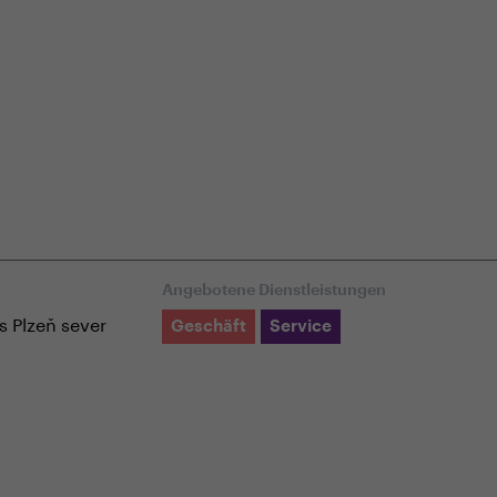
r in unserem E-Shop
Fachkundige Kundenbetreuung
Angebotene Dienstleistungen
s Plzeň sever
Geschäft
Service