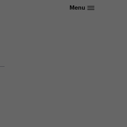
info@yedoo.eu
Menu