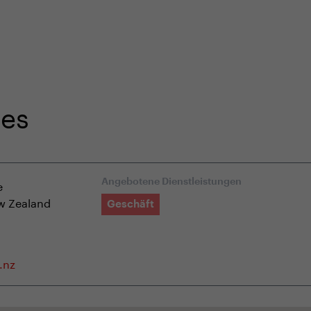
r in unserem E-Shop
Fachkundige Kundenbetreuung
les
e
Angebotene Dienstleistungen
w Zealand
Geschäft
.nz