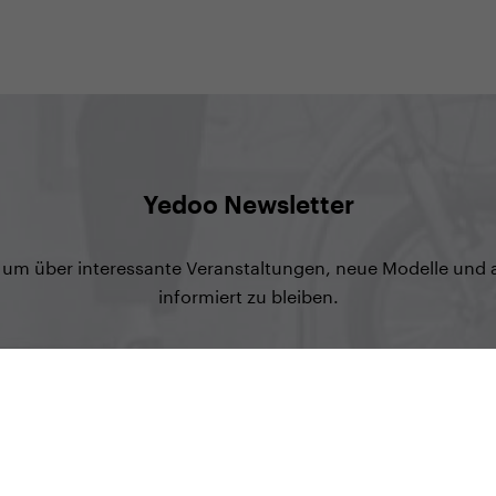
Yedoo Newsletter
t, um über interessante Veranstaltungen, neue Modelle und 
informiert zu bleiben.
Abonnieren