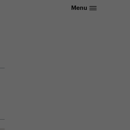
info@yedoo.eu
Menu