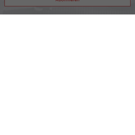
Yedoo
+49 781 95633007
info@yedoo.eu
Folgen Sie uns auf den sozialen Netzwerken